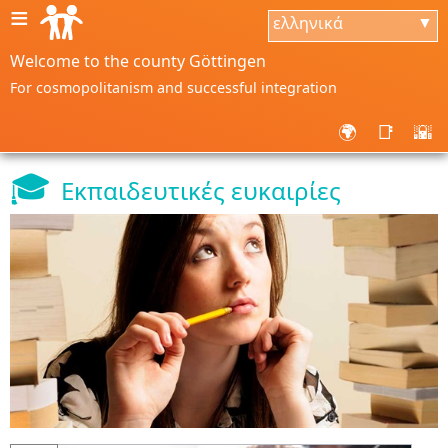
≡
ελληνικά
▼
Welcome to the county Göttingen
For cosmopolitanism and successful integration
🌍
📑
🌇
🎓
Εκπαιδευτικές ευκαιρίες