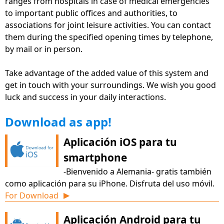
ranges from hospitals in case of medical emergencies
germany.de
to important public offices and authorities, to
Plataforma asociada www.Familie-und-
associations for joint leisure activities. You can contact
Beruf.online, para un mejor equilibrio entre la vida
them during the specified opening times by telephone,
by mail or in person.
laboral y personal disponible en forma de
aplicaciones gratuitas, sitios web y software para
Take advantage of the added value of this system and
PC.
get in touch with your surroundings. We wish you good
La nueva sección "Mercado de trabajo" ofrece
luck and success in your daily interactions.
muchos consejos e información para ayudarte a
ingresar en el mundo laboral.
Download as app!
Videos explicativos animados directamente en
Aplicación iOS para tu
muchas áreas que facilitan la comprensión y el
smartphone
aprendizaje del alemán.
-Bienvenido a Alemania- gratis también
Ahora también disponible en polaco y checo para
como aplicación para su iPhone. Disfruta del uso móvil.
una mejor vecindad
For Download
▶
El área de ofertas educativas ayuda a la
Aplicación Android para tu
adquisición exitosa del idioma para una mejor