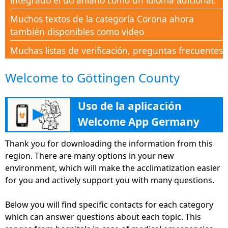
integrado el ucraniano como un idioma adicional.
Muchos textos de la categoría Corona ahora
también disponibles como video
Muchas listas de verificación, preguntas frecuentes
y documentos disponibles en la sección de Ayuda
Welcome to Göttingen County
Corona
Nueva categoría Corona-Aid para apoyar a todas
Uso de la aplicación
las personas en este tiempo de crisis con
▶
conocimiento
Welcome App Germany
La nueva sección "Educación" ayuda con muchos
Thank you for downloading the information from this
consejos, direcciones e información en la
region. There are many options in your new
formación continua, con el fin de encontrar su
environment, which will make the acclimatization easier
camino en el mercado laboral alemán.
for you and actively support you with many questions.
La aplicación Welcome App Germany ahora simple
Below you will find specific contacts for each category
y ampliamente disponible a través de su
which can answer questions about each topic. This
versión en el sitio web deutschland.welcome-app-