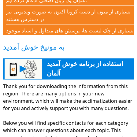
عنوان یک زبان اضافی ادغام کرده ایم.
بسیاری از متون از دسته کرونا اکنون به صورت ویدیویی نیز
در دسترس هستند
بسیاری از چک لیست ها، پرسش های متداول و اسناد موجود
در بخش Corona Help
به مونیخ خوش آمدید
دسته جدید کرونا-کمک برای حمایت از همه مردم در این
زمان بحران با دانش
استفاده از برنامه خوش آمدید
▶
بخش جدید "آموزش" با بسیاری از نکات، آدرس ها و
آلمان
اطلاعات در آموزش بیشتر کمک می کند تا راه خود را به
بازار کار آلمان بیابند.
Thank you for downloading the information from this
region. There are many options in your new
برنامه خوش آمدید آلمان در حال حاضر به سادگی و به طور
environment, which will make the acclimatization easier
گسترده ای به عنوان نسخه وب در
for you and actively support you with many questions.
deutschland.welcome-app-germany.de در دسترس
است
Below you will find specific contacts for each category
پلت فرم خواهران www.Familie-und-Beruf.online برای
which can answer questions about each topic. This
بهتر تعادل کار و زندگی در دسترس به عنوان برنامه های