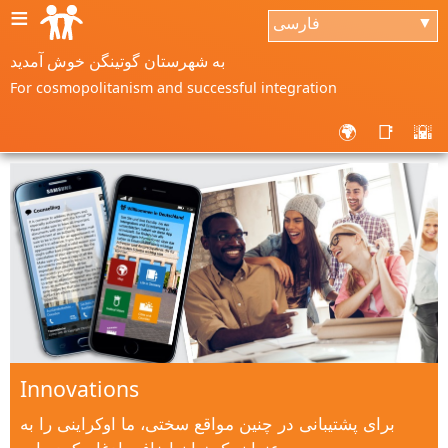
≡
فارسی
▼
به شهرستان گوتینگن خوش آمدید
For cosmopolitanism and successful integration
🌍
📑
🌇
Innovations
برای پشتیبانی در چنین مواقع سختی، ما اوکراینی را به