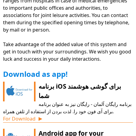
ranges from hospitals in case of medical emergencies
رایگان، وب سایت و نرم افزار کامپیوتر
to important public offices and authorities, to
associations for joint leisure activities. You can contact
بخش جدید "بازار کار" راهنمایی و اطلاعات زیادی برای کمک
them during the specified opening times by telephone,
به شروع کار شما در دنیای کار فراهم می کند
by mail or in person.
فیلم های توضیحی متحرک مستقیما در بسیاری از زمینه ها با
Take advantage of the added value of this system and
درک آسان و یادگیری زبان آلمانی کمک می کند
get in touch with your surroundings. We wish you good
هم اکنون هم برای لهستانی و هم به زبان چکی برای
luck and success in your daily interactions.
همسایگی بهتر استفاده می شود
Download as app!
حوزه پیشنهادات آموزشی به درک بهتر زبان کمک می کند
برنامه iOS برای گوشی هوشمند
منطقه منطقه Vorpommern-Greifswald برای دانلود در
دسترس است
شما
برنامه رایگان آلمان - رایگان نیز به عنوان برنامه
برای آی فون خود را. لذت بردن از استفاده از تلفن همراه.
For Download
▶
Android app for your